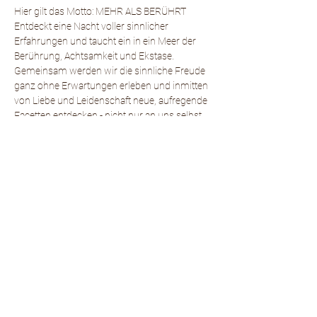
Hier gilt das Motto: MEHR ALS BERÜHRT
Entdeckt eine Nacht voller sinnlicher 
Erfahrungen und taucht ein in ein Meer der 
Berührung, Achtsamkeit und Ekstase. 
Gemeinsam werden wir die sinnliche Freude 
ganz ohne Erwartungen erleben und inmitten 
von Liebe und Leidenschaft neue, aufregende 
Facetten entdecken - nicht nur an uns selbst, 
sondern auch an unseren Begleitpersonen.
Hier geht es darum, das Fühlen über das 
Denken zu stellen! Diese Nacht ist nicht nur 
sinnlich, sondern ein Fest für alle Sinne: 
Gemeinsam begeben wir uns auf eine Reise 
der Sinne, um zu erkunden, welche 
Berührungen bevorzugt werden und welche 
weniger. Es geht darum, sich selbst und den 
Begleiter auf neue und tiefere Weise 
kennenzulernen. Echte Verbundenheit steht 
im Mittelpunkt. Wir möchten nicht nur 
Sinnlichkeit erleben, sondern alle Sinne auf 