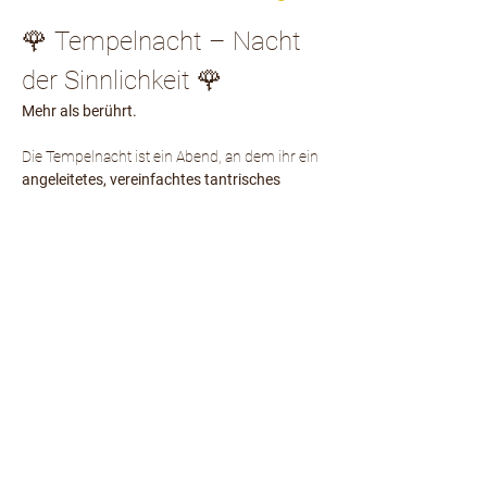
🌹 Tempelnacht – Nacht 
der Sinnlichkeit 🌹
Mehr als berührt.
Die Tempelnacht ist ein Abend, an dem ihr ein 
angeleitetes, vereinfachtes tantrisches 
Massage-Ritual
 erlebt – klar, achtsam und 
zugleich sinnlich. Es geht nicht um Esoterik, 
sondern um eine praktische Erfahrung von 
Nähe, Berührung und echter Verbundenheit.
Gemeinsam tauchen wir in ein Ritual ein, das 
euch Schritt für Schritt gezeigt wird. Ihr 
erfahrt, wie sich Berührung bewusst, 
respektvoll und sinnlich anfühlen kann – frei 
von Erwartungen, getragen von Hingabe, 
Präsenz und wahren tantrischen Werten.
Diese Nacht lädt euch ein, 
Sinnlichkeit neu zu 
entdecken, wahre Nähe zu erfahren und 